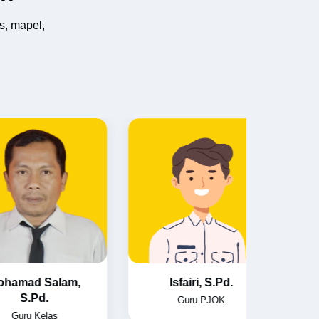
s, mapel,
ad Salam,
Isfairi, S.Pd.
Ha
.Pd.
Guru PJOK
u Kelas