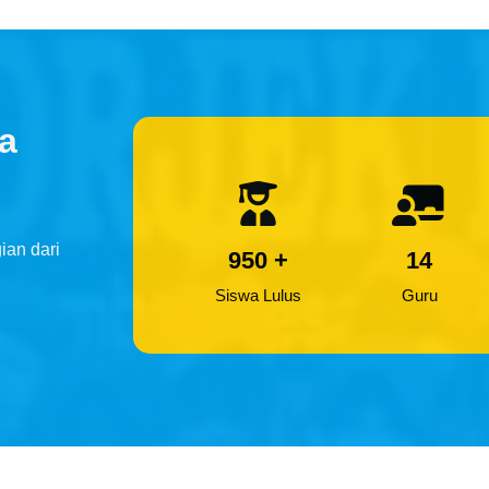
a
ian dari
950
+
14
Siswa Lulus
Guru