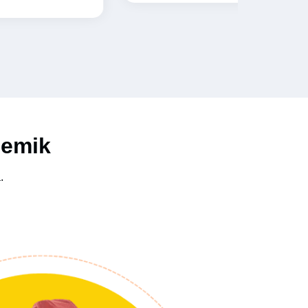
demik
.