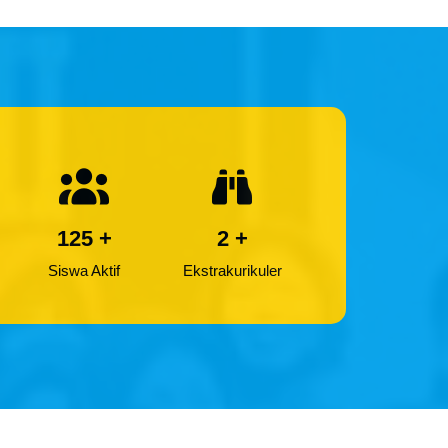
125
+
2
+
Siswa Aktif
Ekstrakurikuler