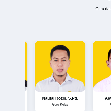
Guru dan
anah,
Naufal Rozin, S.Pd.
Asyarie,
Guru Kelas
Guru K
s