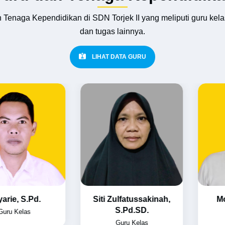
 Tenaga Kependidikan di SDN Torjek II yang meliputi guru kela
dan tugas lainnya.
LIHAT DATA GURU
 S.Pd.
Siti Zulfatussakinah,
Moham
S.Pd.SD.
S
elas
Guru Kelas
Gur