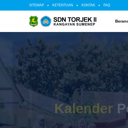
SITEMAP
KETENTUAN
KONTAK
FAQ
Beran
Penda