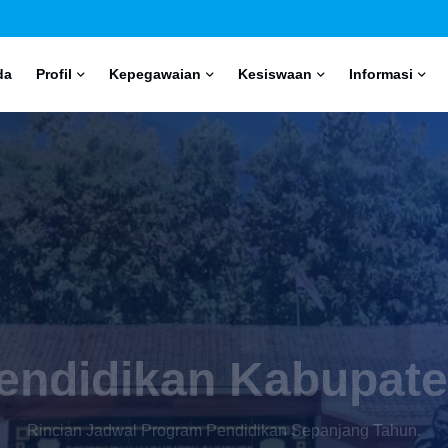
da
Profil
Kepegawaian
Kesiswaan
Informasi
ftaran
Online SDN To
Pendaftaran Siswa-Siswa Baru Secara Daring