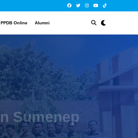
PPDB Online
Alumni
rjek II